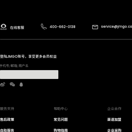
service@jmgo.c
400-662-0138
在线客服
登陆
账号，享受更多会员权益
JMGO
手机号/邮箱/用户名
服务支持
帮助中心
企业合作
售后政策
常见问题
渠道加盟
自助服务
购物指南
企业采购